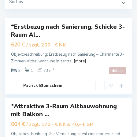
Sort by
a
l
z
a
*Erstbezug nach Sanierung, Schicke 3-
Raum Al...
ietet
B
620 €
/ zzgl. 200,- € NK
a
d
L
Objektbeschreibung: Erstbezug nach Sanierung – Charmante 3-
a
Zimmer-Altbauwohnung in zentral
[more]
n
g
e
2
2
1
73 m
details
n
s
a
l
Patrick Blumschein
z
a
*Attraktive 3-Raum Altbauwohnung
mit Balkon ...
ietet
B
664 €
/ zzgl. 170,- € NK & 40,- € SP
a
d
L
Objektbeschreibung: Zur Vermietung, steht eine moderne und