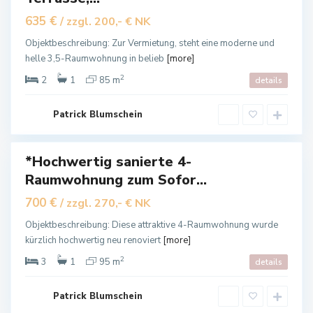
B
635 €
/ zzgl. 200,- € NK
a
d
L
Objektbeschreibung: Zur Vermietung, steht eine moderne und
a
helle 3,5-Raumwohnung in belieb
[more]
n
g
e
2
2
1
85 m
details
n
s
a
l
Patrick Blumschein
z
a
*Hochwertig sanierte 4-
Raumwohnung zum Sofor...
ietet
B
700 €
/ zzgl. 270,- € NK
a
d
L
Objektbeschreibung: Diese attraktive 4-Raumwohnung wurde
a
kürzlich hochwertig neu renoviert
[more]
n
g
e
2
3
1
95 m
details
n
s
a
l
Patrick Blumschein
z