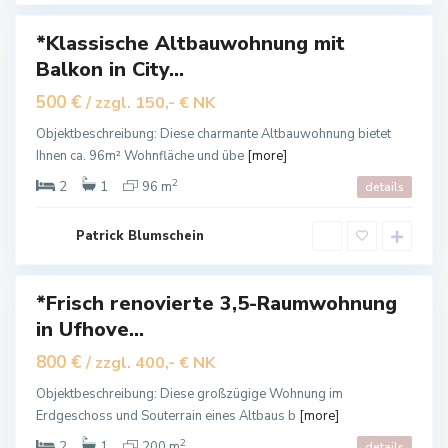
a
*Klassische Altbauwohnung mit
Balkon in City...
ietet
B
500 €
/ zzgl. 150,- € NK
a
d
L
Objektbeschreibung: Diese charmante Altbauwohnung bietet
a
Ihnen ca. 96m² Wohnfläche und übe
[more]
n
g
e
2
2
1
96 m
details
n
s
a
l
Patrick Blumschein
z
a
*Frisch renovierte 3,5-Raumwohnung
in Ufhove...
ietet
B
800 €
/ zzgl. 400,- € NK
a
d
L
Objektbeschreibung: Diese großzügige Wohnung im
a
Erdgeschoss und Souterrain eines Altbaus b
[more]
n
g
e
2
2
1
200 m
details