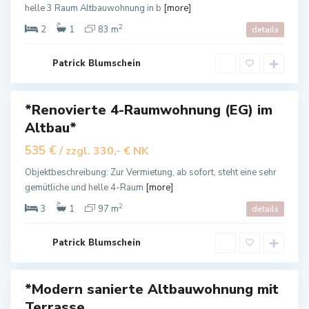
a
helle 3 Raum Altbauwohnung in b
[more]
n
g
e
2
2
1
83 m
details
n
s
a
l
Patrick Blumschein
z
a
*Renovierte 4-Raumwohnung (EG) im
Altbau*
ietet
B
535 €
/ zzgl. 330,- € NK
a
d
L
Objektbeschreibung: Zur Vermietung, ab sofort, steht eine sehr
a
gemütliche und helle 4-Raum
[more]
n
g
e
2
3
1
97 m
details
n
s
a
l
Patrick Blumschein
z
a
*Modern sanierte Altbauwohnung mit
Terrasse,...
ietet