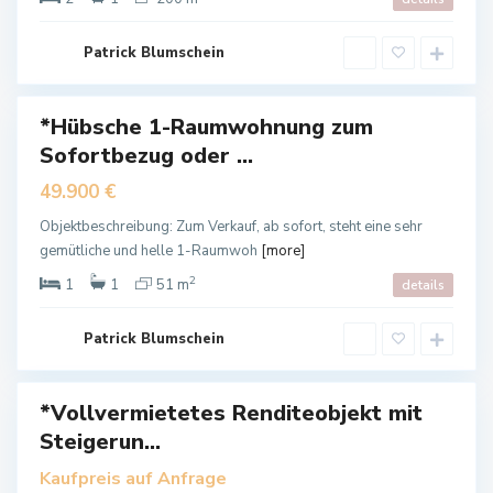
n
s
a
l
Patrick Blumschein
z
a
*Hübsche 1-Raumwohnung zum
auf
Sofortbezug oder ...
auft
B
49.900 €
a
d
L
Objektbeschreibung: Zum Verkauf, ab sofort, steht eine sehr
a
gemütliche und helle 1-Raumwoh
[more]
n
g
e
2
1
1
51 m
details
n
s
a
l
Patrick Blumschein
z
a
*Vollvermietetes Renditeobjekt mit
kauf
Steigerun...
B
Kaufpreis auf Anfrage
a