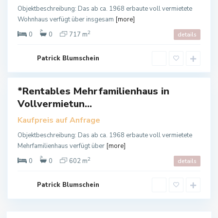
d
L
Objektbeschreibung: Das ab ca. 1968 erbaute voll vermietete
a
Wohnhaus verfügt über insgesam
[more]
n
g
e
2
0
0
717 m
details
n
s
a
l
Patrick Blumschein
z
a
*Rentables Mehrfamilienhaus in
auf
Vollvermietun...
auft
Kaufpreis auf Anfrage
Objektbeschreibung: Das ab ca. 1968 erbaute voll vermietete
Mehrfamilienhaus verfügt über
[more]
2
0
0
602 m
details
Patrick Blumschein