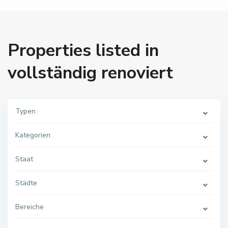
Properties listed in
vollständig renoviert
Typen
Kategorien
Staat
B
a
d
Städte
L
a
n
g
Bereiche
e
n
s