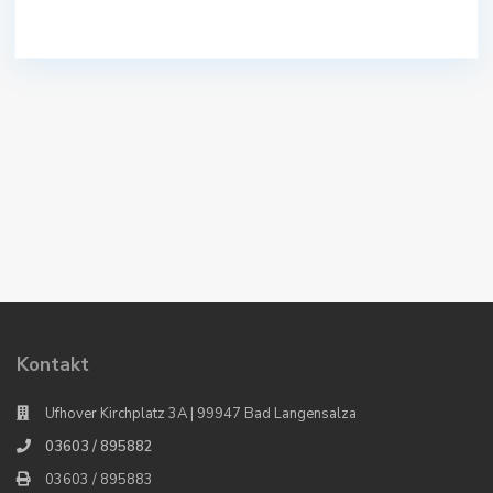
Kontakt
Ufhover Kirchplatz 3A | 99947 Bad Langensalza
03603 / 895882
03603 / 895883