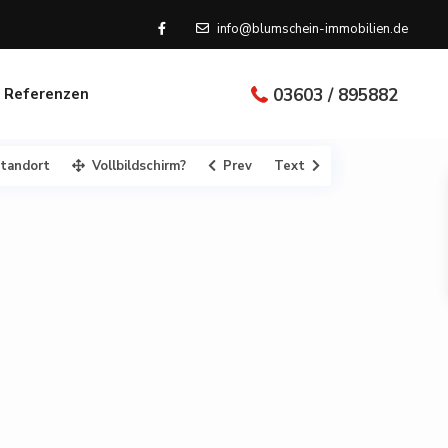
info@blumschein-immobilien.de
Referenzen
03603 / 895882
tandort
Vollbildschirm?
Prev
Text