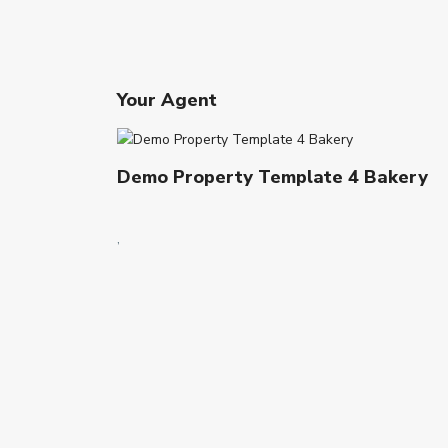
Your Agent
Demo Property Template 4 Bakery
,
B
a
d
L