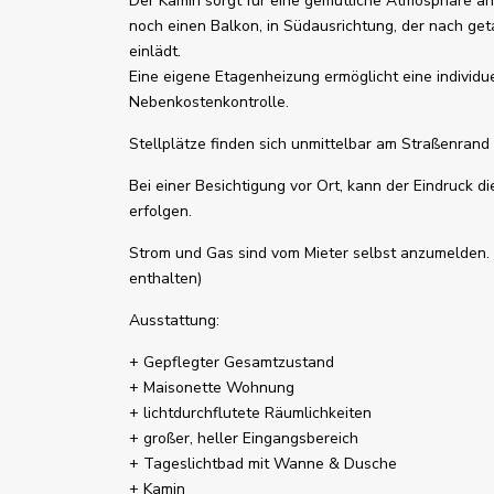
Der Kamin sorgt für eine gemütliche Atmosphäre an 
noch einen Balkon, in Südausrichtung, der nach ge
einlädt.
Eine eigene Etagenheizung ermöglicht eine individ
Nebenkostenkontrolle.
Stellplätze finden sich unmittelbar am Straßenrand
Bei einer Besichtigung vor Ort, kann der Eindruck d
erfolgen.
Strom und Gas sind vom Mieter selbst anzumelden.
enthalten)
Ausstattung:
+ Gepflegter Gesamtzustand
+ Maisonette Wohnung
+ lichtdurchflutete Räumlichkeiten
+ großer, heller Eingangsbereich
+ Tageslichtbad mit Wanne & Dusche
+ Kamin