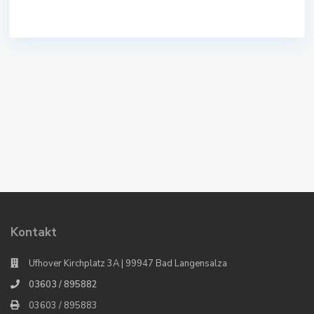
Kontakt
Ufhover Kirchplatz 3A | 99947 Bad Langensalza
03603 / 895882
03603 / 895883