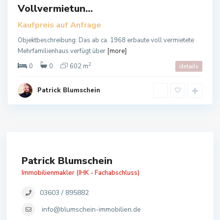
Vollvermietun...
auft
Kaufpreis auf Anfrage
Objektbeschreibung: Das ab ca. 1968 erbaute voll vermietete
Mehrfamilienhaus verfügt über
[more]
2
0
0
602 m
details
Patrick Blumschein
Patrick Blumschein
Immobilienmakler (IHK - Fachabschluss)
03603 / 895882
info@blumschein-immobilien.de