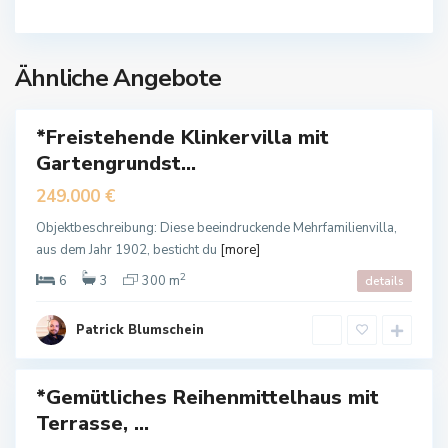
a
l
B
z
Ähnliche Angebote
a
a
d
L
*Freistehende Klinkervilla mit
auf
a
Gartengrundst...
auft
n
g
249.000 €
e
Objektbeschreibung: Diese beeindruckende Mehrfamilienvilla,
n
aus dem Jahr 1902, besticht du
[more]
s
2
a
B
6
3
300 m
details
l
a
z
d
Patrick Blumschein
a
L
a
*Gemütliches Reihenmittelhaus mit
n
auf
Terrasse, ...
g
auft
e