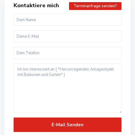
Kontaktiere mich
Terminanfrage senden?
B
a
d
L
a
n
g
e
n
s