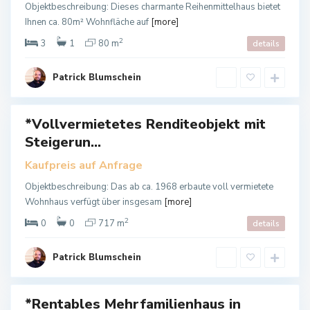
Objektbeschreibung: Dieses charmante Reihenmittelhaus bietet
n
Ihnen ca. 80m² Wohnfläche auf
[more]
s
2
a
3
1
80 m
details
l
B
z
Patrick Blumschein
a
a
d
L
*Vollvermietetes Renditeobjekt mit
kauf
a
Steigerun...
n
g
Kaufpreis auf Anfrage
e
Objektbeschreibung: Das ab ca. 1968 erbaute voll vermietete
n
Wohnhaus verfügt über insgesam
[more]
s
2
a
0
0
717 m
details
l
z
Patrick Blumschein
a
*Rentables Mehrfamilienhaus in
auf