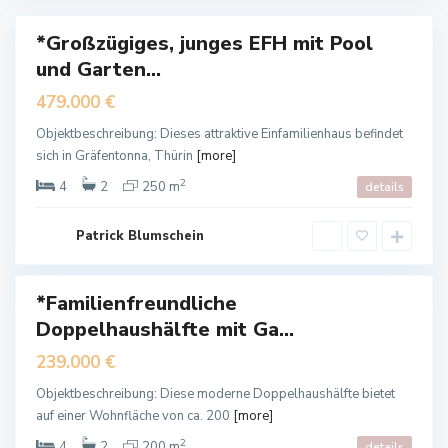
a
*Großzügiges, junges EFH mit Pool
auf
und Garten...
auft
479.000 €
Objektbeschreibung: Dieses attraktive Einfamilienhaus befindet
sich in Gräfentonna, Thürin
[more]
G
2
4
2
250 m
details
r
e
u
ß
Patrick Blumschein
e
n
*Familienfreundliche
auf
Doppelhaushälfte mit Ga...
auft
239.000 €
Objektbeschreibung: Diese moderne Doppelhaushälfte bietet
auf einer Wohnfläche von ca. 200
[more]
2
4
2
200 m
details