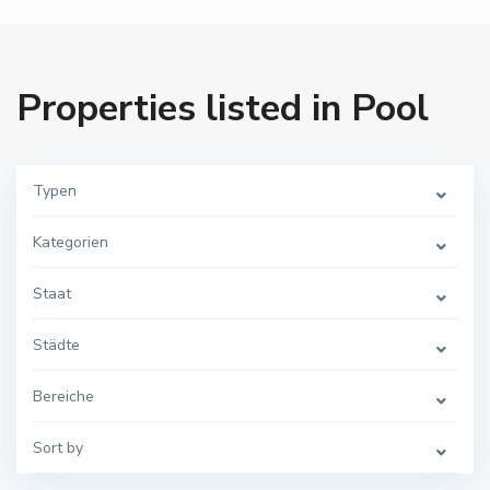
Properties listed in Pool
Typen
Kategorien
Staat
Städte
G
r
ä
f
Bereiche
e
n
t
Sort by
o
n
n