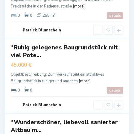
a
Praxisfläche in der Rathenaustraße
[more]
u
2
0
0
255 m
details
B
s
a
e
Patrick Blumschein
d
n
L
*Ruhig gelegenes Baugrundstück mit
a
kauf
n
viel Pote...
g
45.000 €
e
n
Objektbeschreibung: Zum Verkauf steht ein attraktives
s
Baugrundstück in ruhiger und angeneh
[more]
a
0
0
details
B
l
a
z
Patrick Blumschein
d
a
L
*Wunderschöner, liebevoll sanierter
a
n
Altbau m...
ietet