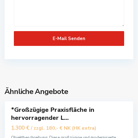
B
a
d
L
a
n
g
e
n
s
a
l
z
Ähnliche Angebote
a
*Großzügige Praxisfläche in
S
erbe
u
hervorragender L...
n
1.300 €
/ zzgl. 180,- € NK (HK extra)
d
h
Objektbeschreibung: Diese großzügige und modernisierte