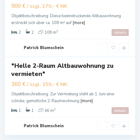
g
900 €
/ zzgl. 270,- € NK
e
n
Objektbeschreibung: Diese beeindruckende Altbauwohnung
s
erstreckt sich über ca. 108 m² auf
[more]
a
2
2
2
108 m
details
l
z
Patrick Blumschein
a
*Helle 2-Raum Altbauwohnung zu
iete
vermieten*
360 €
/ zzgl. 150,- € NK
Objektbeschreibung: Zur Vermietung steht ab 1. Juni eine
schicke, gemütliche 2-Raumwohnung
[more]
2
1
1
46 m
details
Patrick Blumschein