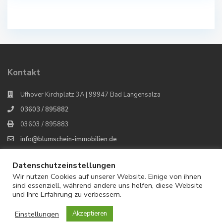
Kontakt
Ufhover Kirchplatz 3A | 99947 Bad Langensalza
03603 / 895882
03603 / 895883
info@blumschein-immobilien.de
Blumschein Immobilien
Datenschutzeinstellungen
Wir nutzen Cookies auf unserer Website. Einige von ihnen
sind essenziell, während andere uns helfen, diese Website
und Ihre Erfahrung zu verbessern.
© 2021 Blumschein Immobilien | Patrick Blumschein | Erstellt:
source-p.de
Einstellungen
Akzeptieren